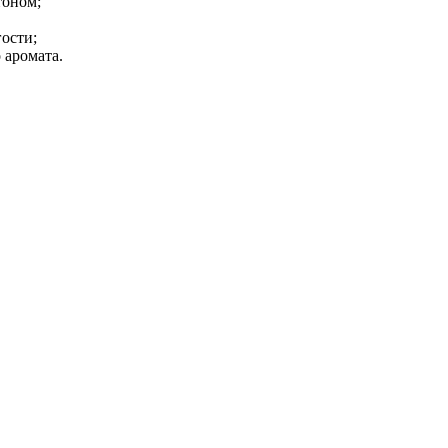
тоном;
ости;
 аромата.