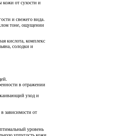
 кожи от сухости и
гости и свежего вида.
клом тоне, ощущении
ая кислота, комплекс
ьяна, солодки и
щей.
ренности в отражении
окаивающий уход и
, в зависимости от
оптимальный уровень
альную упругость кожи.