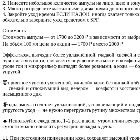
2. Нанесите небольшое количество ампулы на лицо, шею и зону
3. Мягко распределите массажными движениями до полного в
4. Закройте уход кремом ЕСЛИ НАДО!!! иногда хватает только
обязательно завершите уход средством с SPF.
Стоимость
Стоимость ампулы — от 1700 до 3200 ₽ в зависимости от выбр
На объём 100 мл цена по акции — 1700 ₽ вместо 2000 ₽
Эффект:кожа выглядит более увлажнённой, гладкой, свежей и 
чувство стянутости, появляется ощущение мягкости и комфорт
уходе тон и микрорельеф выглядят более ровными, а кожа — б
упругой.
😈приятное чувство ухоженной, «живой» кожи без липкой плён
— свежий и отдохнувший вид, вечером — комфорт и восстано
насыщенного дня.
🤩одна ампула сочетает увлажняющий, успокаивающий и по
упругость уход — не нужно перегружать рутину множеством ср
🔥 Используйте ежедневно, 1–2 раза в день: утром и/или вече
сухости можно наносить регулярно дважды в день.
☝🏽 При постоянном применении кожа сохраняет высокий уров