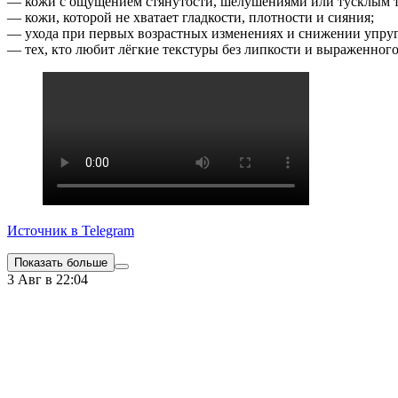
— кожи с ощущением стянутости, шелушениями или тусклым 
— кожи, которой не хватает гладкости, плотности и сияния;
— ухода при первых возрастных изменениях и снижении упруг
— тех, кто любит лёгкие текстуры без липкости и выраженного
Источник в Telegram
Показать больше
3 Авг в 22:04