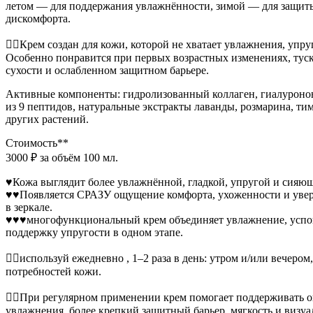
летом — для поддержания увлажнённости, зимой — для защиты
дискомфорта.
☝🏽Крем создан для кожи, которой не хватает увлажнения, упру
Особенно понравится при первых возрастных изменениях, тус
сухости и ослабленном защитном барьере.
Активные компоненты: гидролизованный коллаген, гиалуронов
из 9 пептидов, натуральные экстракты лаванды, розмарина, тим
других растений.
Стоимость**
3000 ₽ за объём 100 мл.
♥️Кожа выглядит более увлажнённой, гладкой, упругой и сияю
♥️♥️Появляется СРАЗУ ощущение комфорта, ухоженности и уве
в зеркале.
♥️♥️♥️многофункциональный крем объединяет увлажнение, усп
поддержку упругости в одном этапе.
☝🏽используй ежедневно , 1–2 раза в день: утром и/или вечером
потребностей кожи.
☝🏽При регулярном применении крем помогает поддерживать 
увлажнения, более крепкий защитный барьер, мягкость и визу