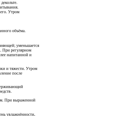
 декольте.
питывания.
 его. Утром
анного объёма.
сияющей; уменьшается
а. При регулярном
олее напитанной и
ки и тяжести. Утром
вление после
ддерживающий
едств.
ром. При выраженной
ень увлажнённости,