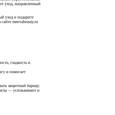
ют уход, направленный
ый уход и подарите
 сайте mnevabeauty.ru
сть, гладкость и
агу и помогает
ать защитный барьер;
ракты — успокаивают и