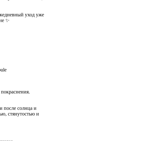
ежедневный уход уже
ние ✨
ule
 покраснения.
и после солнца и
ью, стянутостью и