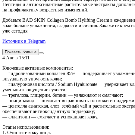
Пептиды и антиоксидантные растительные экстракты дополня
на профилактику возрастных изменений.
Добавьте BAD SKIN Collagen Bomb Hylifting Cream в ежедневн
коже больше увлажнения, гладкости и сияния. Закажите крем на
уже сегодня.
Источник в Telegram
Показать больше
4 Авг в 15:11
Ключевые активные компоненты:
— гидролизованный коллаген 85% — поддерживает увлажнённо
визуальную упругость кожи;
— гиалуроновая кислота / Sodium Hyaluronate — удерживает вл
уменьшить ощущение сухости;
— трегалоза, глицерин, бетаин — увлажняют и смягчают;
— ниацинамид — помогает выравнивать тон кожи и поддержив
— центелла азиатская, алоэ, зелёный чай и растительные экст
обеспечивают антиоксидантную поддержку;
— аллантоин — смягчает и успокаивает кожу.
Этапы использования:
1. Очистите кожу лица.