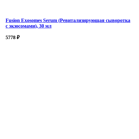
Fusion Exosomes Serum (Ревитализирующая сыворотка
с экзосомами), 30 мл
5778
₽