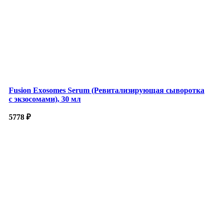
Fusion Exosomes Serum (Ревитализирующая сыворотка
с экзосомами), 30 мл
5778
₽