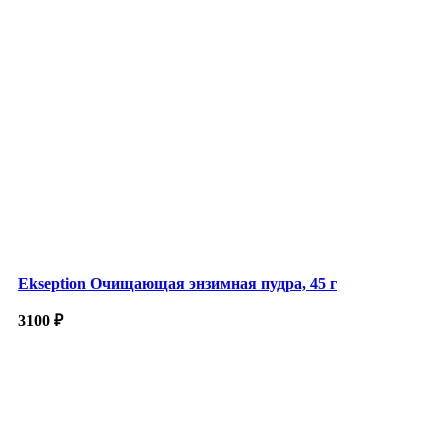
Ekseption Очищающая энзимная пудра, 45 г
3100
₽