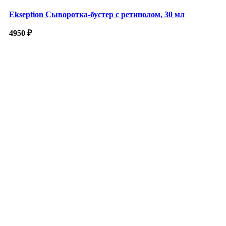
Ekseption Сыворотка-бустер с ретинолом, 30 мл
4950
₽