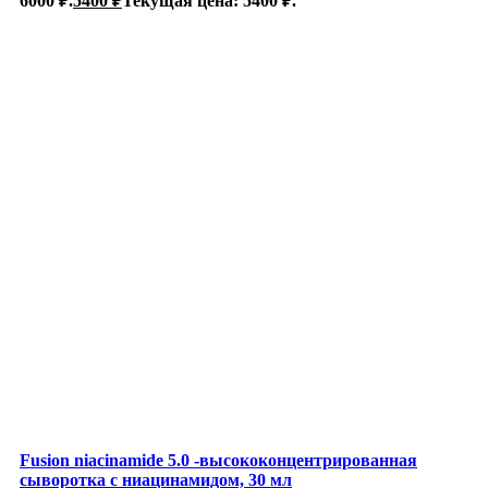
6000 ₽.
5400
₽
Текущая цена: 5400 ₽.
Fusion niacinamidе 5.0 -высококонцентрированная
сыворотка с ниацинамидом, 30 мл