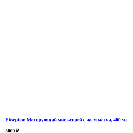
Ekseption Матирующий мист-спрей с чаем матча, 400 мл
3000
₽