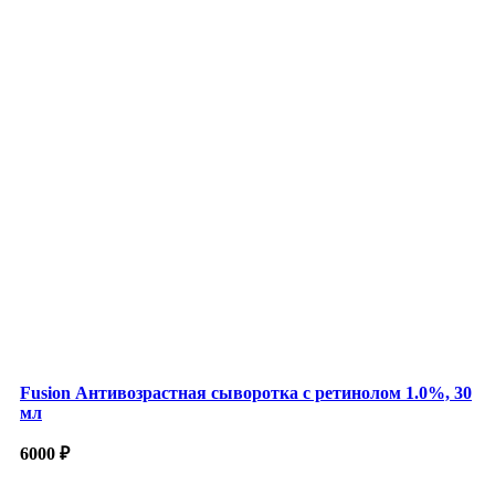
Fusion Антивозрастная сыворотка с ретинолом 1.0%, 30
мл
6000
₽