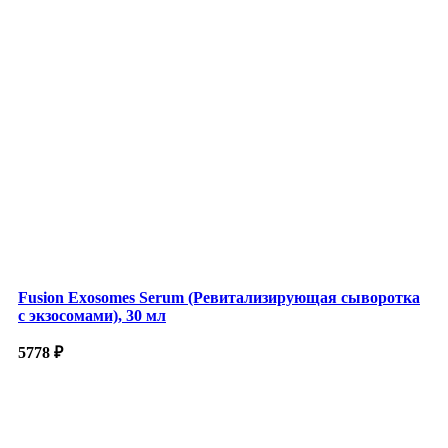
Fusion Exosomes Serum (Ревитализирующая сыворотка
с экзосомами), 30 мл
5778
₽