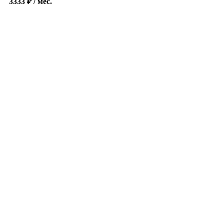
3333
₽
/ мес.