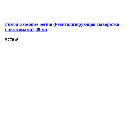
Fusion Exosomes Serum (Ревитализирующая сыворотка
с экзосомами), 30 мл
5778
₽