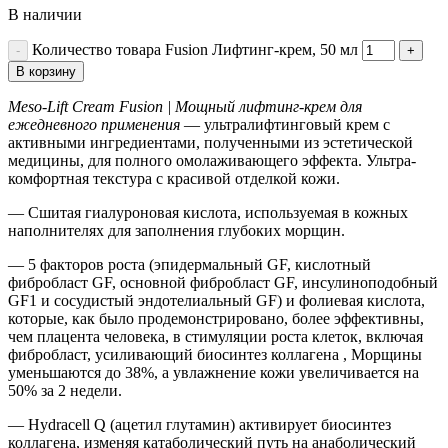
В наличии
Количество товара Fusion Лифтинг-крем, 50 мл
В корзину
Meso-Lift Cream Fusion | Мощный лифтинг-крем для
ежедневного применения
— ультралифтинговый крем с
активными ингредиентами, полученными из эстетической
медицины, для полного омолаживающего эффекта. Ультра-
комфортная текстура с красивой отделкой кожи.
— Сшитая гиалуроновая кислота, используемая в кожных
наполнителях для заполнения глубоких морщин.
— 5 факторов роста (эпидермальный GF, кислотный
фибробласт GF, основной фибробласт GF, инсулиноподобный
GF1 и сосудистый эндотелиальный GF) и фолиевая кислота,
которые, как было продемонстрировано, более эффективны,
чем плацента человека, в стимуляции роста клеток, включая
фибробласт, усиливающий биосинтез коллагена , Морщины
уменьшаются до 38%, а увлажнение кожи увеличивается на
50% за 2 недели.
— Hydracell Q (ацетил глутамин) активирует биосинтез
коллагена, изменяя катаболический путь на анаболический