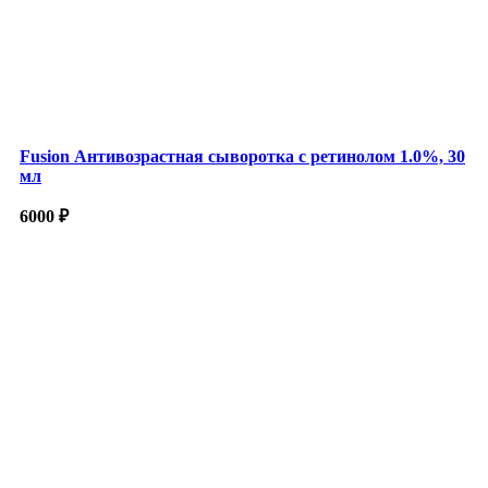
Fusion Антивозрастная сыворотка с ретинолом 1.0%, 30
мл
6000
₽