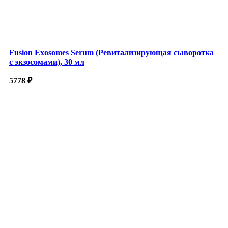
Fusion Exosomes Serum (Ревитализирующая сыворотка
с экзосомами), 30 мл
5778
₽