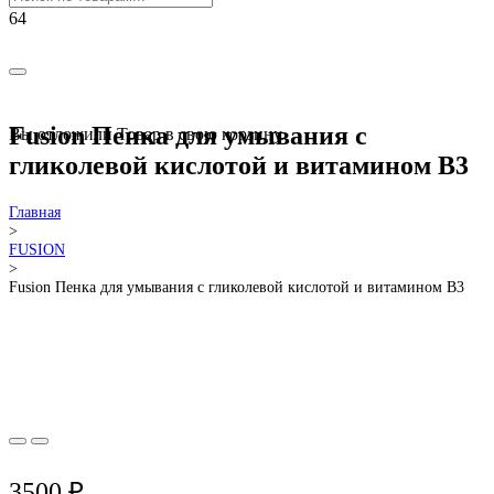
РАСПРОДАЖА!
Fusion Пенка для умывания с
Вы отложили
Товар
в свою корзину.
гликолевой кислотой и витамином B3
Главная
>
FUSION
>
Fusion Пенка для умывания с гликолевой кислотой и витамином B3
3500
₽