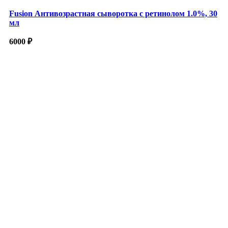
Fusion Антивозрастная сыворотка с ретинолом 1.0%, 30
мл
6000
₽