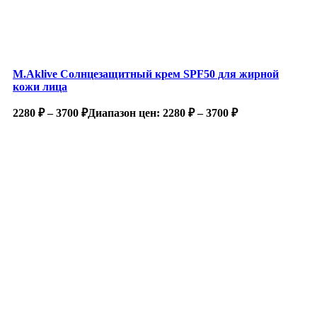
M.Aklive Солнцезащитный крем SPF50 для жирной
кожи лица
2280
₽
–
3700
₽
Диапазон цен: 2280 ₽ – 3700 ₽