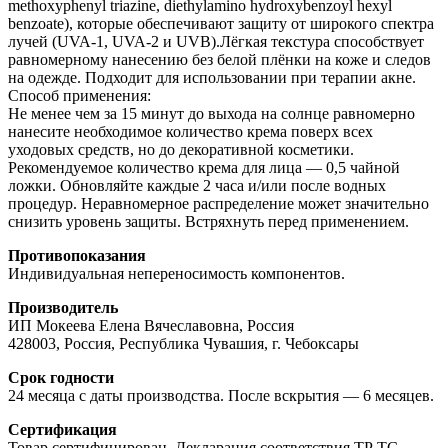
methoxyphenyl triazine, diethylamino hydroxybenzoyl hexyl
benzoate), которые обеспечивают защиту от широкого спектра
лучей (UVA-1, UVA-2 и UVB).
Лёгкая текстура способствует
равномерному нанесению без белой плёнки на коже и следов
на одежде. Подходит для использовании при терапии акне.
Способ применения:
Не менее чем за 15 минут до выхода на солнце равномерно
нанесите необходимое количество крема поверх всех
уходовых средств, но до декоративной косметики.
Рекомендуемое количество крема для лица — 0,5 чайной
ложки. Обновляйте каждые 2 часа и/или после водных
процедур. Неравномерное распределение может значительно
снизить уровень защиты. Встряхнуть перед применением.
Противопоказания
Индивидуальная непереносимость компонентов.
Производитель
ИП Мокеева Елена Вячеславовна, Россия
428003, Россия, Республика Чувашия, г. Чебоксары
Срок годности
24 месяца с даты производства. После вскрытия — 6 месяцев.
Сертификация
Товар сертифицирован. Декларация соответствия ТР ТС