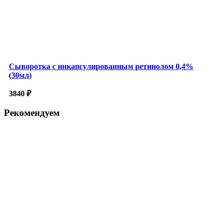
Сыворотка с инкапсулированным ретинолом 0,4%
(30мл)
3840
₽
Рекомендуем