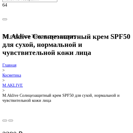
M.Aklive Солнцезащитный крем SPF50
Вы отложили
Товар
в свою корзину.
для сухой, нормальной и
чувствительной кожи лица
Главная
>
Косметика
>
M.AKLIVE
>
M.Aklive Солнцезащитный крем SPF50 для сухой, нормальной и
чувствительной кожи лица