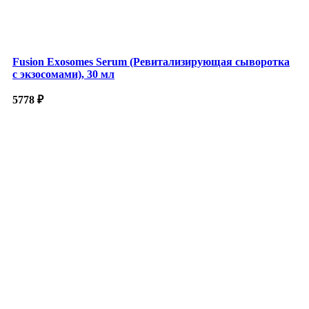
Fusion Exosomes Serum (Ревитализирующая сыворотка
с экзосомами), 30 мл
5778
₽